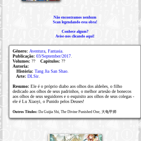
Não encontramos nenhum
Scan legendando esta obra!
Conhece algum?
Avise-nos clicando aqui!
Gênero:
Aventura
,
Fantasia
.
Publicação:
03/September/2017
.
Volumes:
??
Capítulos:
??
Autoria:
História:
Tang Jia San Shao
.
Arte:
DLSir
.
Resumo:
Ele é o próprio diabo aos olhos dos aldeões, o filho
dedicado aos olhos de seus padrinhos, o melhor artesão de bonecos
aos olhos de seus seguidores e o esquisito aos olhos de seus colegas -
ele é Lu Xiaoyi, o Punido pelos Deuses!
Outros Títulos:
Da Guijia Shi, The Divine Punished One, 大龟甲师