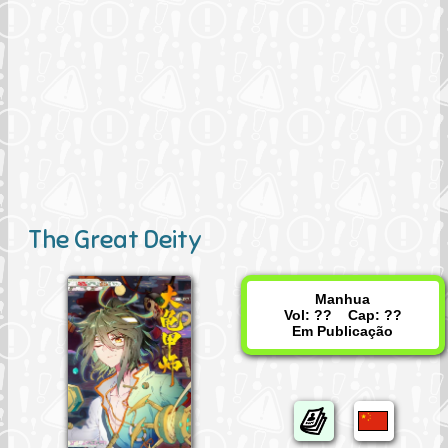
The Great Deity
Manhua
Vol: ?? Cap: ??
Em Publicação