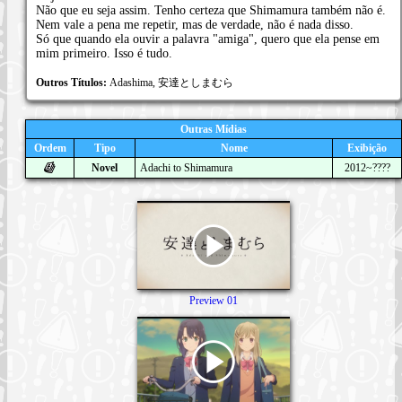
Não que eu seja assim. Tenho certeza que Shimamura também não é.
Nem vale a pena me repetir, mas de verdade, não é nada disso.
Só que quando ela ouvir a palavra "amiga", quero que ela pense em
mim primeiro. Isso é tudo.
Outros Títulos:
Adashima, 安達としまむら
Outras Mídias
Ordem
Tipo
Nome
Exibição
Novel
Adachi to Shimamura
2012~????
Preview 01