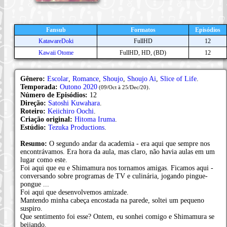
Fansub
Formatos
Episódios
KatawareDoki
FullHD
12
Kawaii Otome
FullHD, HD, (BD)
12
Gênero:
Escolar
,
Romance
,
Shoujo
,
Shoujo Ai
,
Slice of Life
.
Temporada:
Outono 2020
.
(09/Oct à 25/Dec/20)
Número de Episódios:
12
Direção:
Satoshi Kuwahara
.
Roteiro:
Keiichiro Oochi
.
Criação original:
Hitoma Iruma
.
Estúdio:
Tezuka Productions
.
Resumo:
O segundo andar da academia - era aqui que sempre nos
encontrávamos. Era hora da aula, mas claro, não havia aulas em um
lugar como este.
Foi aqui que eu e Shimamura nos tornamos amigas. Ficamos aqui -
conversando sobre programas de TV e culinária, jogando pingue-
pongue ...
Foi aqui que desenvolvemos amizade.
Mantendo minha cabeça encostada na parede, soltei um pequeno
suspiro.
Que sentimento foi esse? Ontem, eu sonhei comigo e Shimamura se
beijando.