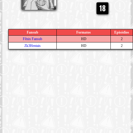
Fansub
Formatos
Episódios
Fênix Fansub
HD
2
Zk3Hentais
HD
2