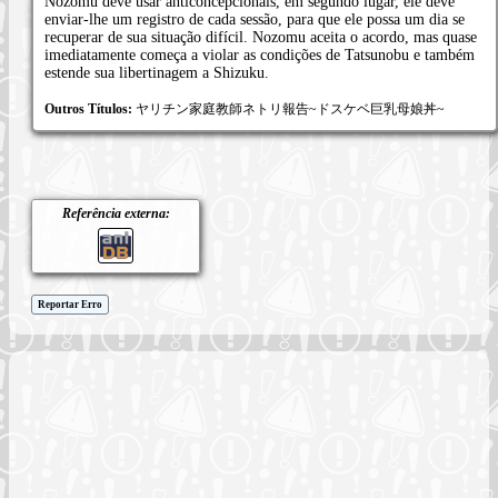
Nozomu deve usar anticoncepcionais, em segundo lugar, ele deve
enviar-lhe um registro de cada sessão, para que ele possa um dia se
recuperar de sua situação difícil. Nozomu aceita o acordo, mas quase
imediatamente começa a violar as condições de Tatsunobu e também
estende sua libertinagem a Shizuku.
Outros Títulos:
ヤリチン家庭教師ネトリ報告~ドスケベ巨乳母娘丼~
Referência externa:
Reportar Erro