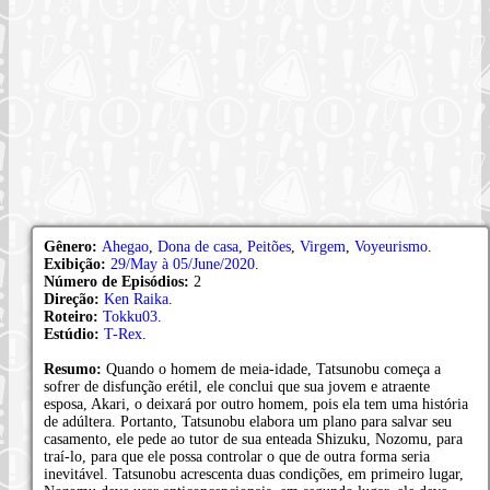
Gênero:
Ahegao
,
Dona de casa
,
Peitões
,
Virgem
,
Voyeurismo
.
Exibição:
29/May à 05/June/2020
.
Número de Episódios:
2
Direção:
Ken Raika
.
Roteiro:
Tokku03
.
Estúdio:
T-Rex
.
Resumo:
Quando o homem de meia-idade, Tatsunobu começa a
sofrer de disfunção erétil, ele conclui que sua jovem e atraente
esposa, Akari, o deixará por outro homem, pois ela tem uma história
de adúltera. Portanto, Tatsunobu elabora um plano para salvar seu
casamento, ele pede ao tutor de sua enteada Shizuku, Nozomu, para
traí-lo, para que ele possa controlar o que de outra forma seria
inevitável. Tatsunobu acrescenta duas condições, em primeiro lugar,