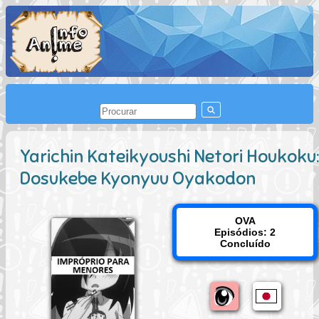
Yarichin Kateikyoushi Netori Houkoku:
Dosukebe Kyonyuu Oyakodon
OVA
Episódios: 2
Concluído