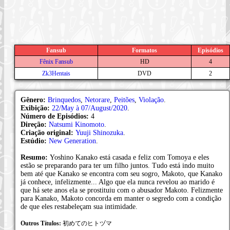
Fansub
Formatos
Episódios
Fênix Fansub
HD
4
Zk3Hentais
DVD
2
Gênero:
Brinquedos
,
Netorare
,
Peitões
,
Violação
.
Exibição:
22/May à 07/August/2020
.
Número de Episódios:
4
Direção:
Natsumi Kinomoto
.
Criação original:
Yuuji Shinozuka
.
Estúdio:
New Generation
.
Resumo:
Yoshino Kanako está casada e feliz com Tomoya e eles
estão se preparando para ter um filho juntos. Tudo está indo muito
bem até que Kanako se encontra com seu sogro, Makoto, que Kanako
já conhece, infelizmente... Algo que ela nunca revelou ao marido é
que há sete anos ela se prostituiu com o abusador Makoto. Felizmente
para Kanako, Makoto concorda em manter o segredo com a condição
de que eles restabeleçam sua intimidade.
Outros Títulos:
初めてのヒトヅマ