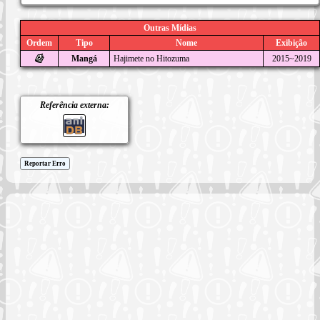
Outras Mídias
Ordem
Tipo
Nome
Exibição
Mangá
Hajimete no Hitozuma
2015~2019
Referência externa:
Reportar Erro