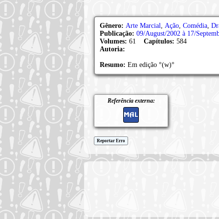
Gênero:
Arte Marcial
,
Ação
,
Comédia
,
Dr
Publicação:
09/August/2002 à 17/Septem
Volumes:
61
Capítulos:
584
Autoria:
Resumo:
Em edição °(w)°
Referência externa:
Reportar Erro