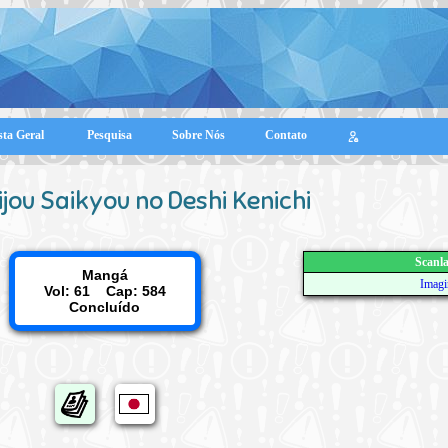
sta Geral
Pesquisa
Sobre Nós
Contato
ijou Saikyou no Deshi Kenichi
Scanla
Mangá
Imagi
Vol: 61 Cap: 584
Concluído