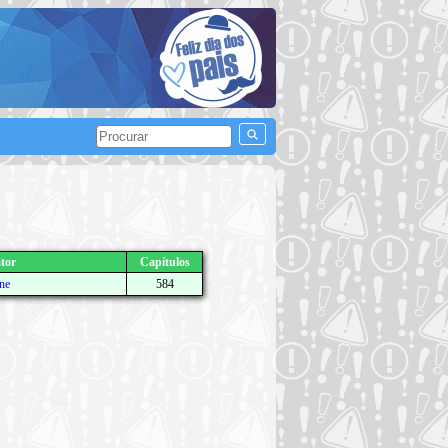
tor
Capítulos
ne
584