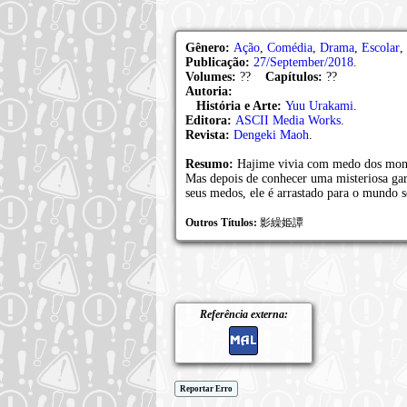
Gênero:
Ação
,
Comédia
,
Drama
,
Escolar
,
Publicação:
27/September/2018
.
Volumes:
??
Capítulos:
??
Autoria:
História e Arte:
Yuu Urakami
.
Editora:
ASCII Media Works
.
Revista:
Dengeki Maoh
.
Resumo:
Hajime vivia com medo dos monst
Mas depois de conhecer uma misteriosa gar
seus medos, ele é arrastado para o mundo s
Outros Títulos:
影繰姫譚
Referência externa:
Reportar Erro