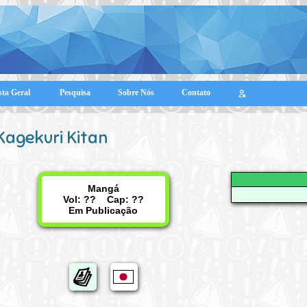
sta Geral
Pesquisa
Sobre Nós
Contato
Kagekuri Kitan
Mangá
Vol: ?? Cap: ??
Em Publicação