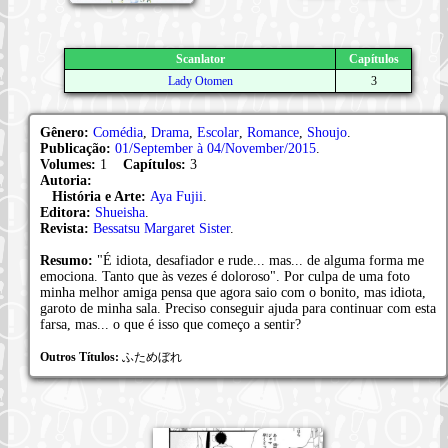
Scanlator
Capítulos
Lady Otomen
3
Gênero:
Comédia
,
Drama
,
Escolar
,
Romance
,
Shoujo
.
Publicação:
01/September à 04/November/2015
.
Volumes:
1
Capítulos:
3
Autoria:
História e Arte:
Aya Fujii
.
Editora:
Shueisha
.
Revista:
Bessatsu Margaret Sister
.
Resumo:
"É idiota, desafiador e rude... mas... de alguma forma me
emociona. Tanto que às vezes é doloroso". Por culpa de uma foto
minha melhor amiga pensa que agora saio com o bonito, mas idiota,
garoto de minha sala. Preciso conseguir ajuda para continuar com esta
farsa, mas... o que é isso que começo a sentir?
Outros Títulos:
ふためぼれ