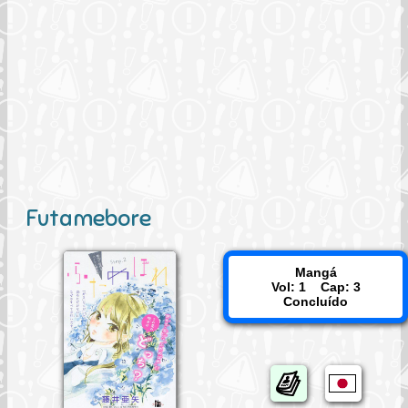
Futamebore
Mangá
Vol: 1 Cap: 3
Concluído