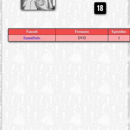
Fansub
Formatos
Episódios
EmmidSubs
DVD
1