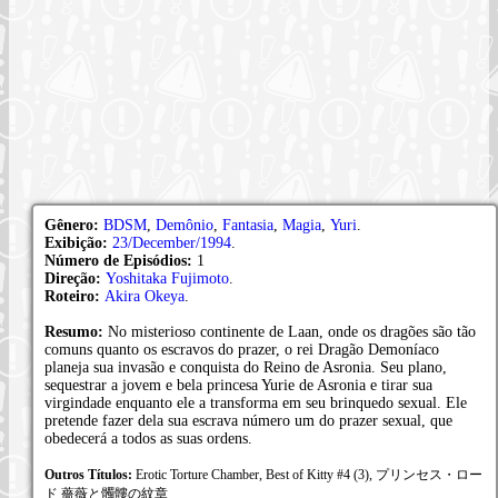
Gênero:
BDSM
,
Demônio
,
Fantasia
,
Magia
,
Yuri
.
Exibição:
23/December/1994
.
Número de Episódios:
1
Direção:
Yoshitaka Fujimoto
.
Roteiro:
Akira Okeya
.
Resumo:
No misterioso continente de Laan, onde os dragões são tão
comuns quanto os escravos do prazer, o rei Dragão Demoníaco
planeja sua invasão e conquista do Reino de Asronia. Seu plano,
sequestrar a jovem e bela princesa Yurie de Asronia e tirar sua
virgindade enquanto ele a transforma em seu brinquedo sexual. Ele
pretende fazer dela sua escrava número um do prazer sexual, que
obedecerá a todos as suas ordens.
Outros Títulos:
Erotic Torture Chamber, Best of Kitty #4 (3), プリンセス・ロー
ド 薔薇と髑髏の紋章