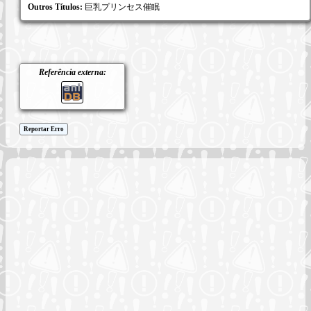
Outros Títulos:
巨乳プリンセス催眠
Referência externa:
Reportar Erro