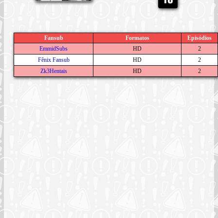
Fansub
Formatos
Episódios
EmmidSubs
HD
2
Fênix Fansub
HD
2
Zk3Hentais
HD
2