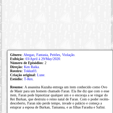
Gênero:
Ahegao
,
Fantasia
,
Peitões
,
Violação
.
Exibição:
03/April à 29/May/2020
.
Número de Episódios:
2
Direção:
Ken Raika
.
Roteiro:
Tokku03
.
Criação original:
Lune
.
Estúdio:
T-Rex
.
Resumo:
A assassina Kuzaha entrega um item conhecido como Ovo
de Masir para um homem chamado Faran. Ela lhe diz que com o esse
item, Faran pode hipnotizar qualquer um e o encoraja a se vingar do
Rei Burkan, que destruiu o reino natal de Faran. Com o poder recém-
descoberto, Faran não perde tempo, invade o palácio e começa a
estuprar a esposa de Burkan, Tamanna, e as filhas Farasha e Safini.