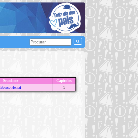
Scanlator
Capítulos
Boteco Hentai
1