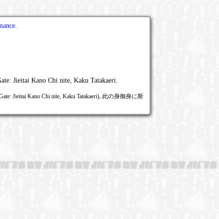
mance
.
te: Jieitai Kano Chi nite, Kaku Tatakaeri.
(Gate: Jieitai Kano Chi nite, Kaku Tatakaeri), 此の身御身に斯