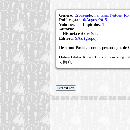
Gênero:
Bronzeado
,
Fantasia
,
Peitões
,
Ro
Publicação:
16/August/2015
.
Volumes:
-
Capítulos:
1
Autoria:
História e Arte:
Soba
.
Editora:
SAZ (grupo)
.
Resumo:
Paródia com os personagens de Ga
Outros Títulos:
Konomi Onmi ni Kaku Sasageri 
く捧げり
Reportar Erro