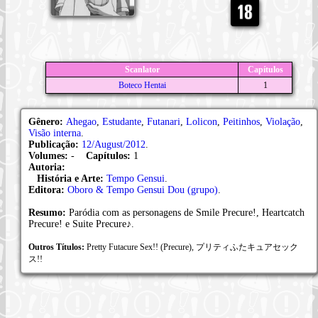
Scanlator
Capítulos
Boteco Hentai
1
Gênero:
Ahegao
,
Estudante
,
Futanari
,
Lolicon
,
Peitinhos
,
Violação
,
Visão interna
.
Publicação:
12/August/2012
.
Volumes:
-
Capítulos:
1
Autoria:
História e Arte:
Tempo Gensui
.
Editora:
Oboro & Tempo Gensui Dou (grupo)
.
Resumo:
Paródia com as personagens de Smile Precure!, Heartcatch
Precure! e Suite Precure♪.
Outros Títulos:
Pretty Futacure Sex!! (Precure), プリティふたキュアセック
ス!!