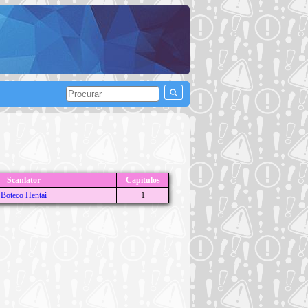
Scanlator
Capítulos
Boteco Hentai
1