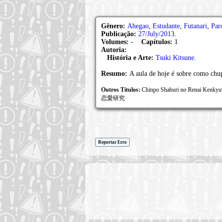
Gênero:
Ahegao
,
Estudante
,
Futanari
,
Par
Publicação:
27/July/2013
.
Volumes:
-
Capítulos:
1
Autoria:
História e Arte:
Tsuki Kitsune
.
Resumo:
A aula de hoje é sobre como chu
Outros Títulos:
Chinpo Shaburi no Renai Ken
恋愛研究
Reportar Erro