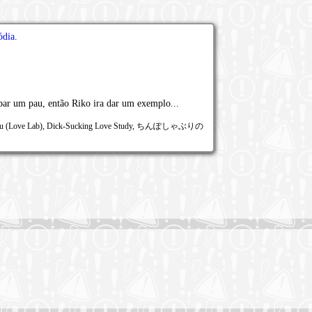
ódia
.
par um pau, então Riko ira dar um exemplo...
kyuu (Love Lab), Dick-Sucking Love Study, ちんぽしゃぶりの