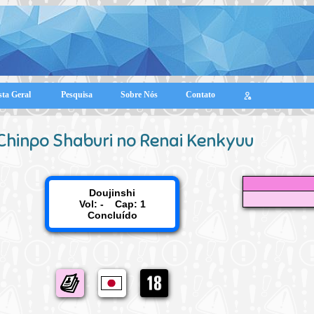
sta Geral
Pesquisa
Sobre Nós
Contato
Chinpo Shaburi no Renai Kenkyuu
Doujinshi
Vol: - Cap: 1
Concluído