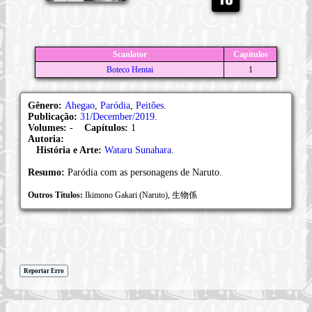
Scanlator
Capítulos
Boteco Hentai
1
Gênero:
Ahegao
,
Paródia
,
Peitões
.
Publicação:
31/December/2019
.
Volumes:
-
Capítulos:
1
Autoria:
História e Arte:
Wataru Sunahara
.
Resumo:
Paródia com as personagens de Naruto.
Outros Títulos:
Ikimono Gakari (Naruto), 生物係
Reportar Erro