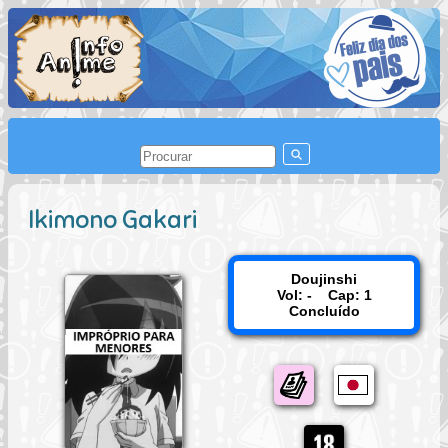
Ikimono Gakari
Doujinshi
Vol: - Cap: 1
Concluído