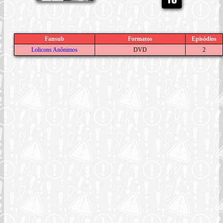
Fansub
Formatos
Episódios
Lolicons Anônimos
DVD
2