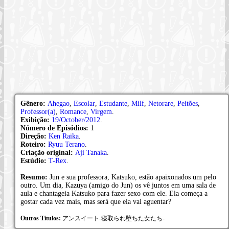
Gênero:
Ahegao
,
Escolar
,
Estudante
,
Milf
,
Netorare
,
Peitões
,
Professor(a)
,
Romance
,
Virgem
.
Exibição:
19/October/2012
.
Número de Episódios:
1
Direção:
Ken Raika
.
Roteiro:
Ryuu Terano
.
Criação original:
Aji Tanaka
.
Estúdio:
T-Rex
.
Resumo:
Jun e sua professora, Katsuko, estão apaixonados um pelo
outro. Um dia, Kazuya (amigo do Jun) os vê juntos em uma sala de
aula e chantageia Katsuko para fazer sexo com ele. Ela começa a
gostar cada vez mais, mas será que ela vai aguentar?
Outros Títulos:
アンスイート-寝取られ堕ちた女たち-