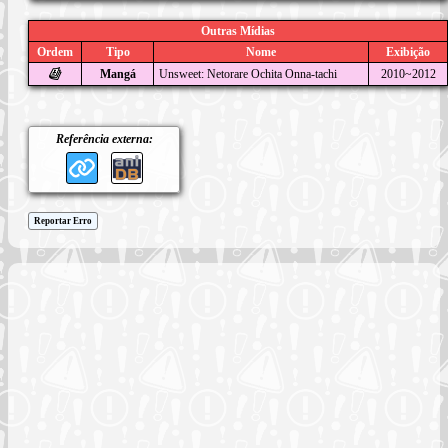
Outras Mídias
Ordem
Tipo
Nome
Exibição
Mangá
Unsweet: Netorare Ochita Onna-tachi
2010~2012
Referência externa:
Reportar Erro