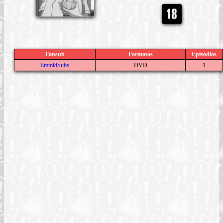
Fansub
Formatos
Episódios
EmmidSubs
DVD
1