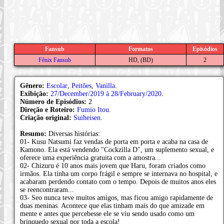
Fansub
Formatos
Episódios
Fênix Fansub
HD, (BD)
2
Gênero:
Escolar
,
Peitões
,
Vanilla
.
Exibição:
27/December/2019 à 28/February/2020
.
Número de Episódios:
2
Direção e Roteiro:
Fumio Itou
.
Criação original:
Suiheisen
.
Resumo:
Diversas histórias:
01- Kusu Natsumi faz vendas de porta em porta e acaba na casa de
Kamono. Ela está vendendo "Cockzilla D", um suplemento sexual, e
oferece uma experiência gratuita com a amostra...
02- Chizuru é 10 anos mais jovem que Haru, foram criados como
irmãos. Ela tinha um corpo frágil e sempre se internava no hospital, e
acabaram perdendo contato com o tempo. Depois de muitos anos eles
se reencontraram...
03- Seo nunca teve muitos amigos, mas ficou amigo rapidamente de
duas meninas. Acontece que elas tinham mais do que amizade em
mente e antes que percebesse ele se viu sendo usado como um
brinquedo sexual por toda a escola!