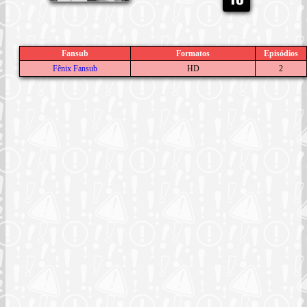
Fansub
Formatos
Episódios
Fênix Fansub
HD
2