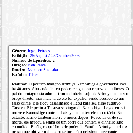
Gênero:
Jogo
,
Peitões
.
Exibição:
25/August à 25/October/2006
.
Número de Episódios:
2
Direção:
Ken Raika
.
Roteiro:
Mamoru Sakisaka
.
Estúdio:
T-Rex
.
Resumo:
O político maligno Arimiya Kamoshige é governador local
há 40 anos. Abusando de seu poder, ele ganhou riqueza e mulheres. O
pai do protagonista administrou o dinheiro sujo de Arimiya como seu
braço direito, mas mais tarde ele foi expulso, sendo acusado de um
falso crime. Ele ficou desanimado e ligou para seu filho fugitivo,
Tatsuya. Ele pediu a Tatsuya se vingar de Kamoshige. Logo seu pai
morre e Kamoshige contrata Tatsuya como terceiro secretário. No
entanto, Kamo também morre 3 meses depois. Pouco antes de sua
morte, ele mudou a senha de um cofre que contém o dinheiro sujo
escondido. Então, o equilíbrio de poder da Família Arimiya muda. A
pessoa que obtiver o dinheiro se tornará o próximo governante.