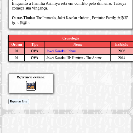
Enquanto a Família Arimiya está em conflito pelo dinheiro, Tatsuya
começa sua vingança.
Outros Títulos:
The Immorals, Jokei Kazoku ~Inbou~, Feminine Family, 女系家
族 ～淫謀～
Cronologia
Ordem
Tipo
Nome
Exibição
01
OVA
Jokei Kazoku: Inbou
2006
01
OVA
Jokei Kazoku III: Himitsu - The Anime
2014
Referência externa:
Reportar Erro