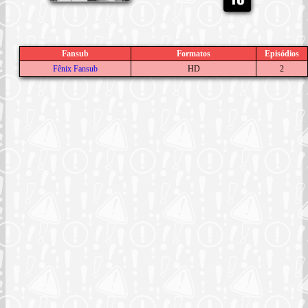
Fansub
Formatos
Episódios
Fênix Fansub
HD
2