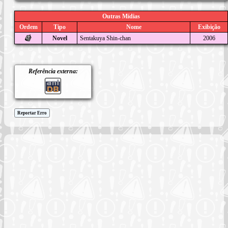
Outras Mídias
Ordem
Tipo
Nome
Exibição
Novel
Sentakuya Shin-chan
2006
Referência externa:
Reportar Erro