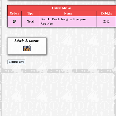
Outras Mídias
Ordem
Tipo
Nome
Exibição
Bi-chiku Beach: Nangoku Nyuujoku
Novel
2012
Satsueikai
Referência externa:
Reportar Erro