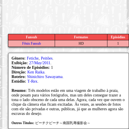
Fansub
Formatos
Episódios
Fênix Fansub
HD
1
Gênero:
Fetiche
,
Peitões
.
Exibição:
27/May/2011
.
Número de Episódios:
1
Direção:
Ken Raika
.
Roteiro:
Shinichiro Sawayama
.
Estúdio:
T-Rex
.
Resumo:
Três modelos estão em uma viagem de trabalho à praia,
onde posam para vários fotógrafos, mas um deles consegue trazer a
tona o lado obsceno de cada uma delas. Agora, cada vez que ouvem o
clique da câmera elas ficam excitadas. Às vezes, as sessões de fotos
com ele são privadas e outras, públicas, já que as mulheres agora são
escravas do desejo.
Outros Títulos:
ビーチクビーチ～南国乳辱撮影会～