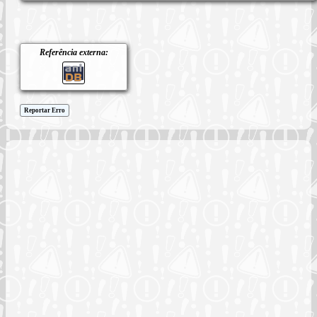
Referência externa:
Reportar Erro