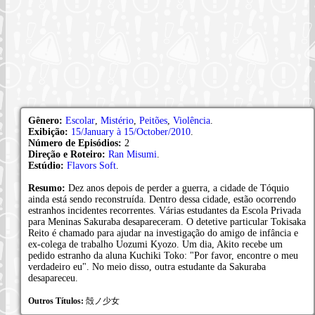
Gênero:
Escolar
,
Mistério
,
Peitões
,
Violência
.
Exibição:
15/January à 15/October/2010
.
Número de Episódios:
2
Direção e Roteiro:
Ran Misumi
.
Estúdio:
Flavors Soft
.
Resumo:
Dez anos depois de perder a guerra, a cidade de Tóquio
ainda está sendo reconstruída. Dentro dessa cidade, estão ocorrendo
estranhos incidentes recorrentes. Várias estudantes da Escola Privada
para Meninas Sakuraba desapareceram. O detetive particular Tokisaka
Reito é chamado para ajudar na investigação do amigo de infância e
ex-colega de trabalho Uozumi Kyozo. Um dia, Akito recebe um
pedido estranho da aluna Kuchiki Toko: "Por favor, encontre o meu
verdadeiro eu". No meio disso, outra estudante da Sakuraba
desapareceu.
Outros Títulos:
殻ノ少女