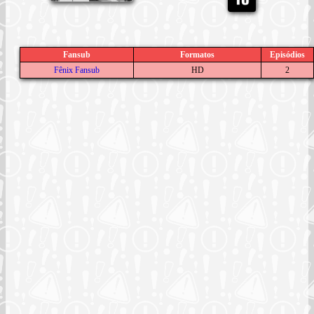
Fansub
Formatos
Episódios
Fênix Fansub
HD
2