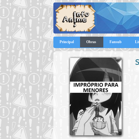
Principal
Obras
Fansub
Li
S