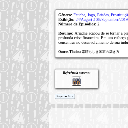
Gênero:
Fetiche
,
Jogo
,
Peitões
,
Prostituiç
Exibição:
24/August à 28/September/2019
Número de Episódios:
2
Resumo:
Ariadne acabou de se tornar a p
profunda crise financeira. Em um esforço p
concentrar no desenvolvimento de sua indús
Outros Títulos:
素晴らしき国家の築き方
Referência externa:
Reportar Erro