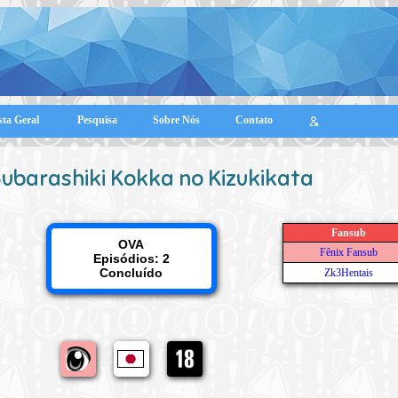
sta Geral
Pesquisa
Sobre Nós
Contato
ubarashiki Kokka no Kizukikata
Fansub
OVA
Fênix Fansub
Episódios: 2
Concluído
Zk3Hentais