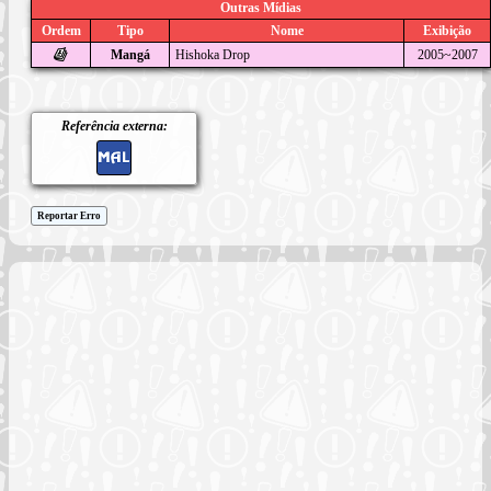
Outras Mídias
Ordem
Tipo
Nome
Exibição
Mangá
Hishoka Drop
2005~2007
Referência externa:
Reportar Erro