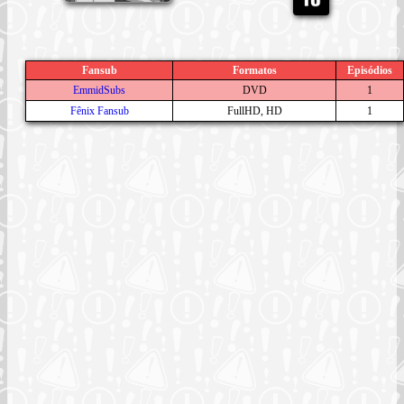
Fansub
Formatos
Episódios
EmmidSubs
DVD
1
Fênix Fansub
FullHD, HD
1