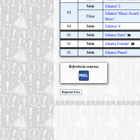
Série
Aikatsu! 3
03
Aikatsu! Music Award
Filme
Show!
04
Série
Aikatsu! 4
01
Série
Aikatsu Stars!
01
Série
Aikatsu Friends!
01
Série
Aikatsu Planet!
Referência externa:
Reportar Erro