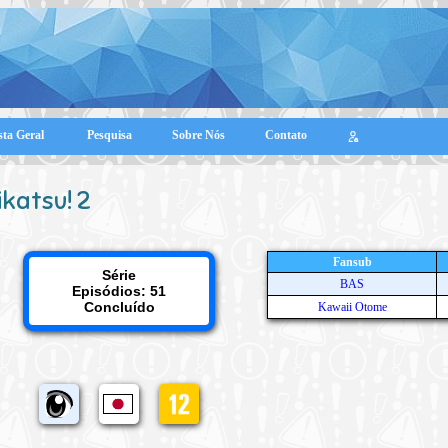
sta Geral
Pesquisa
Sobre Nós
Contato
ikatsu! 2
Fansub
Série
BAS
Episódios: 51
Concluído
Kawaii Otome