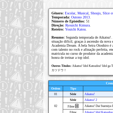
Gênero:
Escolar
,
Musical
,
Shoujo
,
Slice o
Temporada:
Outono 2013
.
Número de Episódios:
51
Direção:
Ryouichi Kimura
.
Roteiro:
Youichi Katou
.
Resumo:
Segunda temporada de Aikatsu!. 
situação difícil, graças à ascensão da nova 
Academia Dream. A bela Seira Otoshiro é 
com talento no rock e afinação perfeita, e
matricula no curso de produtor da academi
honra de treinar a top idol.
Outros Títulos:
Aikatsu! Idol Katsudou! Ido
カツドウ！
Cron
Ordem
Tipo
01
Série
Aikatsu!
Série
Aikatsu! 2
02
Aikatsu! Dai Starmiya 
Filme
Filme
Aikatsu! Idol Katsudo