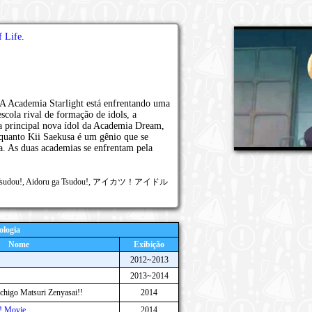
f Life
.
A Academia Starlight está enfrentando uma
escola rival de formação de idols, a
a principal nova ídol da Academia Dream,
nquanto Kii Saekusa é um gênio que se
a. As duas academias se enfrentam pela
l ga Tsudou!, Aidoru ga Tsudou!, アイカツ！アイドル
ologia
Nome
Exibição
2012~2013
2013~2014
Ichigo Matsuri Zenyasai!!
2014
u! Movie
2014