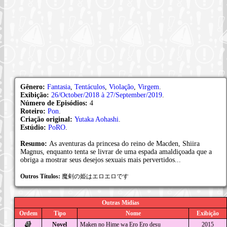
Gênero:
Fantasia
,
Tentáculos
,
Violação
,
Virgem
.
Exibição:
26/October/2018 à 27/September/2019
.
Número de Episódios:
4
Roteiro:
Pon
.
Criação original:
Yutaka Aohashi
.
Estúdio:
PoRO
.
Resumo:
As aventuras da princesa do reino de Macden, Shiira
Magnus, enquanto tenta se livrar de uma espada amaldiçoada que a
obriga a mostrar seus desejos sexuais mais pervertidos...
Outros Títulos:
魔剣の姫はエロエロです
Outras Mídias
Ordem
Tipo
Nome
Exibição
Novel
Maken no Hime wa Ero Ero desu
2015