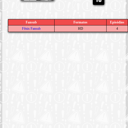
Fansub
Formatos
Episódios
Fênix Fansub
HD
4