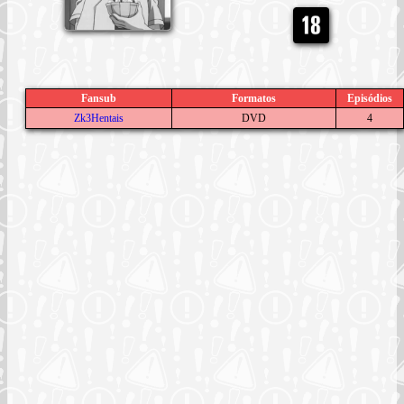
Fansub
Formatos
Episódios
Zk3Hentais
DVD
4