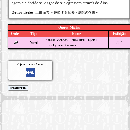
agora ele decide se vingar de sua agressora através de Aina...
Outros Títulos:
三射面談 ～連鎖する恥辱・調教の学園～
Outras Mídias
Ordem
Tipo
Nome
Exibição
Sansha Mendan: Rensa suru Chijoku
Novel
2011
Choukyou no Gakuen
Referência externa:
Reportar Erro