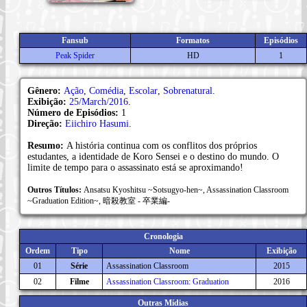
Fansub
Formatos
Episódios
Peak Spider
HD
1
Gênero:
Ação
,
Comédia
,
Escolar
,
Sobrenatural
.
Exibição:
25/March/2016
.
Número de Episódios:
1
Direção:
Eiichiro Hasumi
.
Resumo:
A história continua com os conflitos dos próprios
estudantes, a identidade de Koro Sensei e o destino do mundo. O
limite de tempo para o assassinato está se aproximando!
Outros Títulos:
Ansatsu Kyoshitsu ~Sotsugyo-hen~, Assassination Classroom
~Graduation Edition~, 暗殺教室 - 卒業編-
Cronologia
Ordem
Tipo
Nome
Exibição
01
Série
Assassination Classroom
2015
02
Filme
Assassination Classroom: Graduation
2016
Outras Mídias