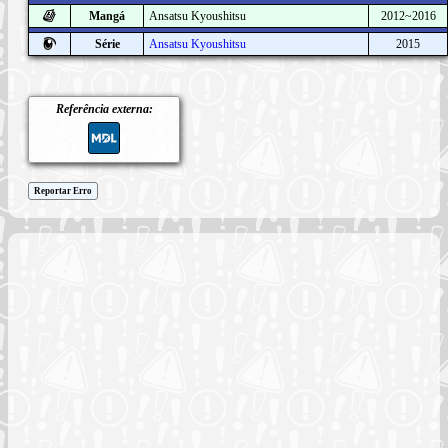
Mangá
Ansatsu Kyoushitsu
2012~2016
Série
Ansatsu Kyoushitsu
2015
Referência externa:
Reportar Erro