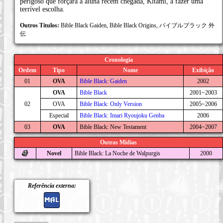
perigoso que forçará a aluna recém chegada, Kitami, a fazer uma
terrível escolha.
Outros Títulos:
Bible Black Gaiden, Bible Black Origins, バイブルブラック 外
伝
Cronologia
Ordem
Tipo
Nome
Exibição
01
OVA
Bible Black: Gaiden
2002
OVA
Bible Black
2001~2003
02
OVA
Bible Black: Only Version
2005~2006
Especial
Bible Black: Imari Ryoujoku Genba
2006
03
OVA
Bible Black: New Testament
2004~2007
Outras Mídias
Novel
Bible Black: La Noche de Walpurgis
2000
Referência externa: