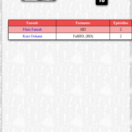
Fansub
Formatos
Episódios
Fênix Fansub
HD
2
Kuro Ookami
FullHD, (BD)
2