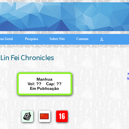
sta Geral
Pesquisa
Sobre Nós
Contato
Lin Fei Chronicles
S
Manhua
Vol: ?? Cap: ??
Em Publicação