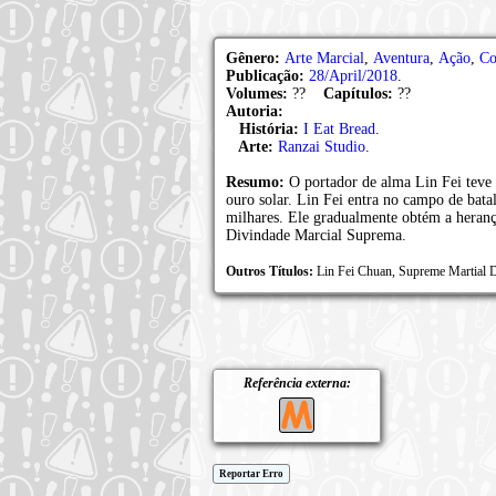
Gênero:
Arte Marcial
,
Aventura
,
Ação
,
Co
Publicação:
28/April/2018
.
Volumes:
??
Capítulos:
??
Autoria:
História:
I Eat Bread
.
Arte:
Ranzai Studio
.
Resumo:
O portador de alma Lin Fei teve 
ouro solar. Lin Fei entra no campo de bata
milhares. Ele gradualmente obtém a herança
Divindade Marcial Suprema.
Outros Títulos:
Lin Fei Chuan, Supreme Martial 
Referência externa:
Reportar Erro