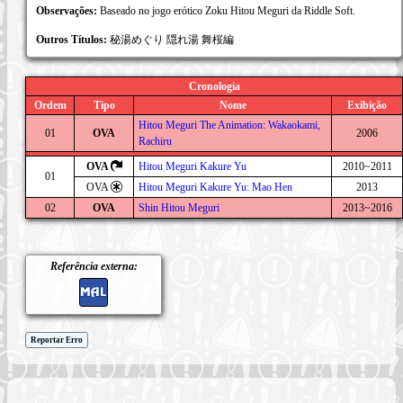
Observações:
Baseado no jogo erótico Zoku Hitou Meguri da Riddle Soft.
Outros Títulos:
秘湯めぐり 隠れ湯 舞桜編
Cronologia
Ordem
Tipo
Nome
Exibição
Hitou Meguri The Animation: Wakaokami,
01
OVA
2006
Rachiru
OVA
Hitou Meguri Kakure Yu
2010~2011
01
OVA
Hitou Meguri Kakure Yu: Mao Hen
2013
02
OVA
Shin Hitou Meguri
2013~2016
Referência externa:
Reportar Erro