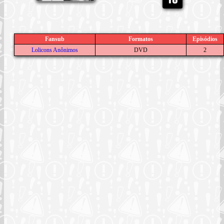
Fansub
Formatos
Episódios
Lolicons Anônimos
DVD
2