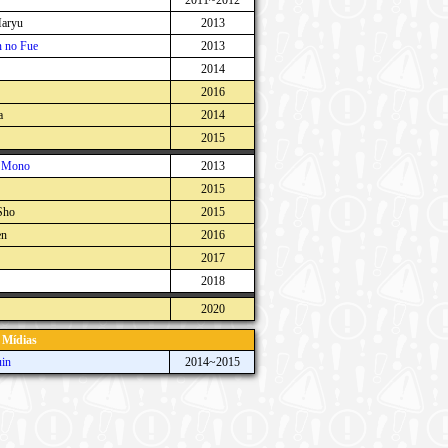
2011~2012
aryu
2013
 no Fue
2013
2014
2016
a
2014
2015
u Mono
2013
2015
Sho
2015
en
2016
2017
2018
2020
 Mídias
in
2014~2015