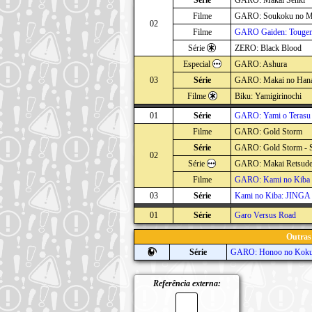
Série
GARO: Makai Senki
Filme
GARO: Soukoku no M
02
Filme
GARO Gaiden: Tougen
Série
ZERO: Black Blood
Especial
GARO: Ashura
03
Série
GARO: Makai no Han
Filme
Biku: Yamigirinochi
01
Série
GARO: Yami o Teras
Filme
GARO: Gold Storm
Série
GARO: Gold Storm - 
02
Série
GARO: Makai Retsud
Filme
GARO: Kami no Kiba
03
Série
Kami no Kiba: JINGA
01
Série
Garo Versus Road
Outras
Série
GARO: Honoo no Koku
Referência externa: