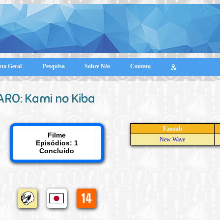
sta Geral
Pesquisa
Sobre Nós
Contato
ARO: Kami no Kiba
Fansub
Filme
New Wave
Episódios: 1
Concluído