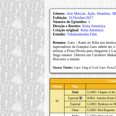
Gênero:
Arte Marcial
,
Ação
,
Demônio
,
Mi
Exibição:
31/October/2017
.
Número de Episódios:
1
Direção e Roteiro:
Keita Amemiya
.
Criação original:
Keita Amemiya
.
Estúdio:
Tohokushinsha Film
.
Resumo:
Garo - Kami no Kiba nos mostra
espectadores da franquia Garo sabem ser o
utilizar a Presa Divina para chegarem à 
Jinga renasce. Outrora um Cavaleiro Maka
Horrores o temem.
Outros Títulos:
Garo: Fang of God, Garo: P
Crono
Ordem
Tipo
Série
GARO: Chapter of the
Especial
KIBA: Ankoku Kishi 
01
Especial
GARO: Byakuya no M
Filme
GARO: Red Requiem