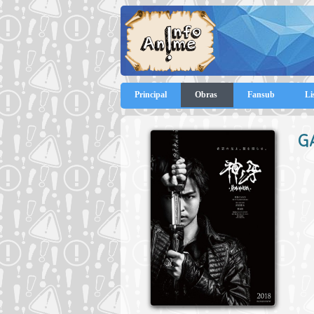
Principal
Obras
Fansub
Li
G