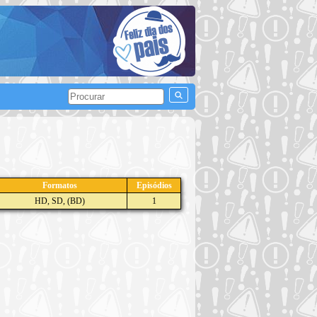
Formatos
Episódios
HD, SD, (BD)
1