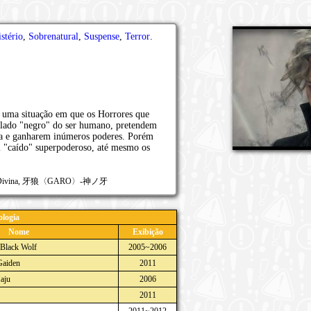
stério
,
Sobrenatural
,
Suspense
,
Terror
.
 uma situação em que os Horrores que
 lado "negro" do ser humano, pretendem
Lua e ganharem inúmeros poderes. Porém
i "caído" superpoderoso, até mesmo os
resa Divina, 牙狼〈GARO〉-神ノ牙
logia
Nome
Exibição
 Black Wolf
2005~2006
Gaiden
2011
aju
2006
2011