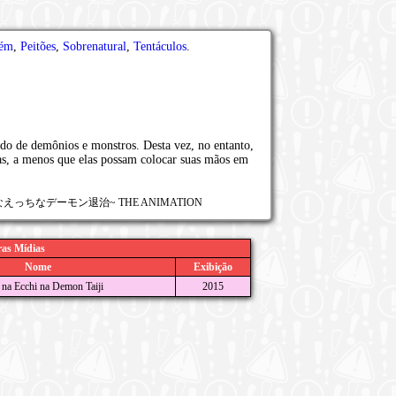
ém
,
Peitões
,
Sobrenatural
,
Tentáculos
.
o de demônios e monstros. Desta vez, no entanto,
as, a menos que elas possam colocar suas mãos em
っちなデーモン退治~ THE ANIMATION
as Mídias
Nome
Exibição
na Ecchi na Demon Taiji
2015