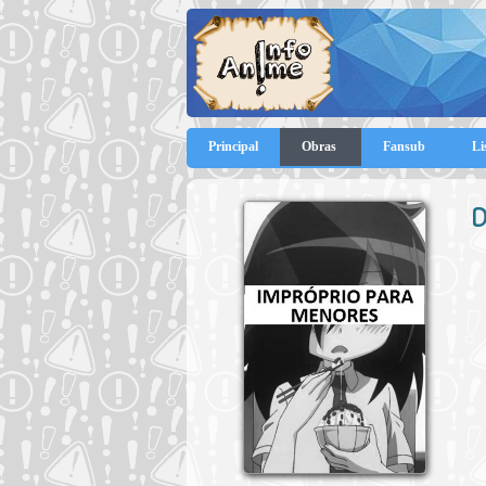
Principal
Obras
Fansub
Li
D