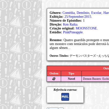
Gênero:
Comédia
,
Demônio
,
Escolar
,
Har
Exibição:
25/September/2015
.
Número de Episódios:
1
Direção:
Ken Raika
.
Criação original:
MOONSTONE
.
Estúdio:
PinkPineapple
.
Resumo:
Quatro guardiãs protegem o mund
um monstro com tentáculos pode derrotá-l
algum sêmen...
Outros Títulos:
デーモンバスターズ ~えっちなえ
Outr
Ordem
Tipo
Novel
Demon Busters: Ecchi 
Referência externa: