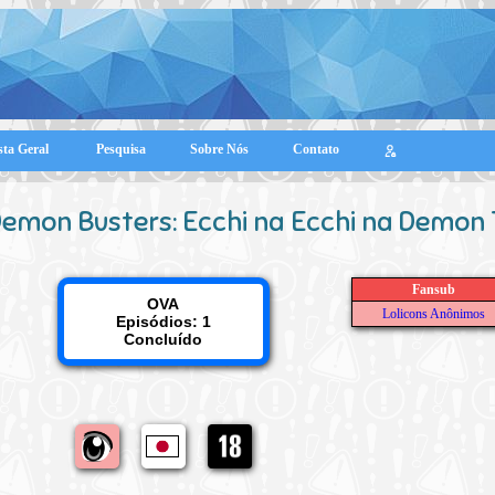
sta Geral
Pesquisa
Sobre Nós
Contato
emon Busters: Ecchi na Ecchi na Demon T
Fansub
OVA
Lolicons Anônimos
Episódios: 1
Concluído