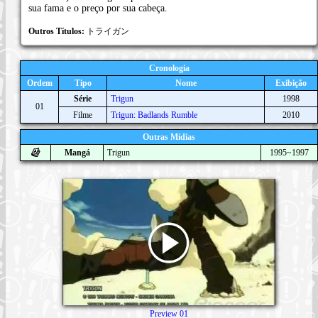
sua fama e o preço por sua cabeça.
Outros Títulos:
トライガン
Cronologia
Ordem
Tipo
Nome
Exibição
Série
Trigun
1998
01
Filme
Trigun: Badlands Rumble
2010
Outras Mídias
Mangá
Trigun
1995~1997
Preview 01