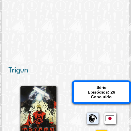
Trigun
Série
Episódios: 26
Concluído