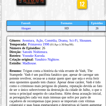
Fansub
Formatos
Episódios
Akogare
HD
26
Gênero:
Aventura
,
Ação
,
Comédia
,
Drama
,
Sci-Fi
,
Shounen
.
Temporada:
Primavera 1998
.
(01/Apr à 30/Sep/98)
Número de Episódios:
26
Direção:
Satoshi Nishimura
.
Roteiro:
Yousuke Kuroda
.
Criação original:
Yasuhiro Nightow
.
Estúdio:
Madhouse
.
Resumo:
Trigun conta a história da vida errante de Vash, The
Stampede. Vash é um pacifista fanático que, apesar de carregar um
potente revólver, recusa-se a matar quem quer que seja e evita ferir
seus oponentes quando tem chance. Apesar desse caráter, Vash é tido
como o criminoso mais perigoso do planeta, reputação devida ao fato
de ser o único sobrevivente da destruição da cidade de Julho, o que o
torna o principal suspeito do cataclisma. Além dessa acusação inicial,
as perseguições cada vez mais intensas que sofre por parte de
caçadores de recompensas (que pouco se importam com vítimas
colaterais) e suas fugas espetaculares e destrutivas só fazem aumentar