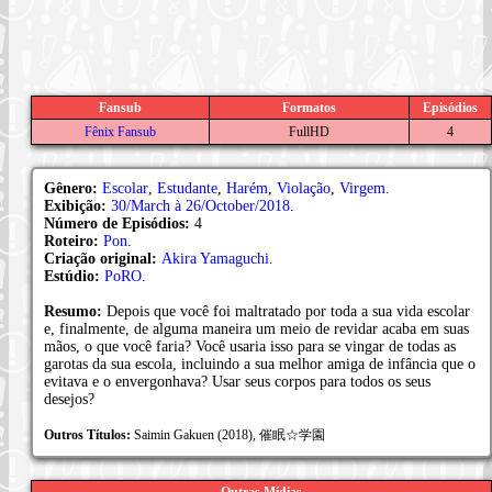
Fansub
Formatos
Episódios
Fênix Fansub
FullHD
4
Gênero:
Escolar
,
Estudante
,
Harém
,
Violação
,
Virgem
.
Exibição:
30/March à 26/October/2018
.
Número de Episódios:
4
Roteiro:
Pon
.
Criação original:
Akira Yamaguchi
.
Estúdio:
PoRO
.
Resumo:
Depois que você foi maltratado por toda a sua vida escolar
e, finalmente, de alguma maneira um meio de revidar acaba em suas
mãos, o que você faria? Você usaria isso para se vingar de todas as
garotas da sua escola, incluindo a sua melhor amiga de infância que o
evitava e o envergonhava? Usar seus corpos para todos os seus
desejos?
Outros Títulos:
Saimin Gakuen (2018), 催眠☆学園
Outras Mídias