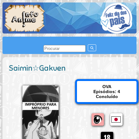
Saimin☆Gakuen
OVA
Episódios: 4
Concluído