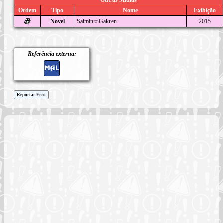
Ordem
Tipo
Nome
Exibição
Novel
Saimin☆Gakuen
2015
Referência externa:
Reportar Erro