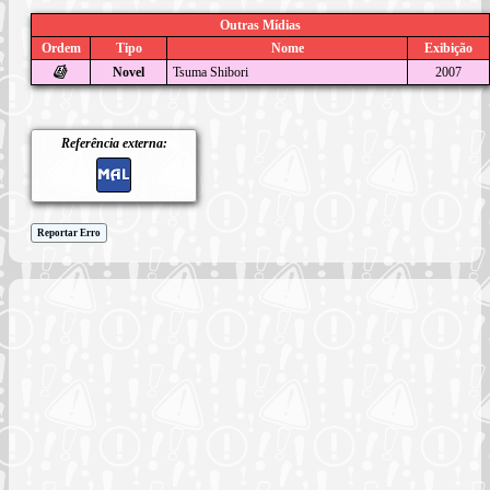
Outras Mídias
Ordem
Tipo
Nome
Exibição
Novel
Tsuma Shibori
2007
Referência externa:
Reportar Erro