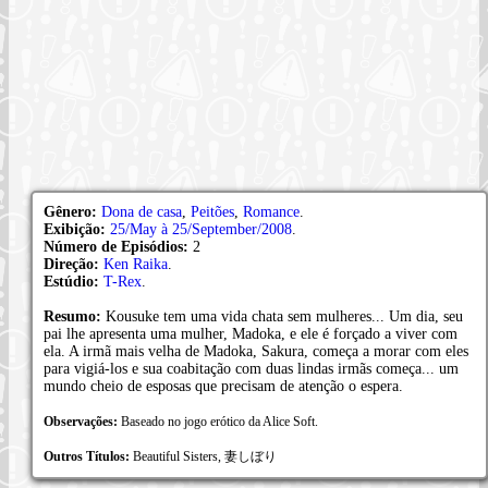
Gênero:
Dona de casa
,
Peitões
,
Romance
.
Exibição:
25/May à 25/September/2008
.
Número de Episódios:
2
Direção:
Ken Raika
.
Estúdio:
T-Rex
.
Resumo:
Kousuke tem uma vida chata sem mulheres... Um dia, seu
pai lhe apresenta uma mulher, Madoka, e ele é forçado a viver com
ela. A irmã mais velha de Madoka, Sakura, começa a morar com eles
para vigiá-los e sua coabitação com duas lindas irmãs começa... um
mundo cheio de esposas que precisam de atenção o espera.
Observações:
Baseado no jogo erótico da Alice Soft.
Outros Títulos:
Beautiful Sisters, 妻しぼり