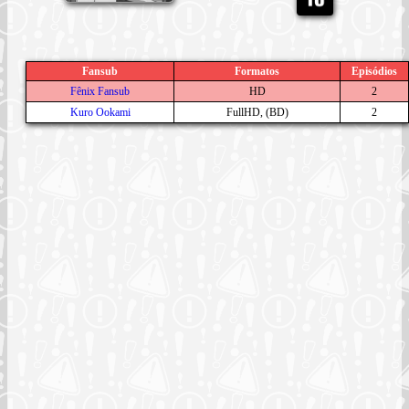
Fansub
Formatos
Episódios
Fênix Fansub
HD
2
Kuro Ookami
FullHD, (BD)
2