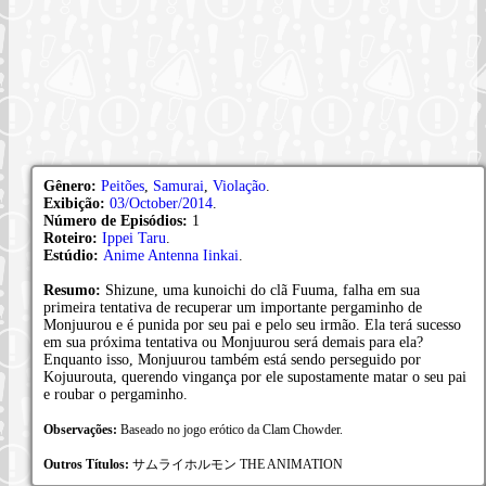
Gênero:
Peitões
,
Samurai
,
Violação
.
Exibição:
03/October/2014
.
Número de Episódios:
1
Roteiro:
Ippei Taru
.
Estúdio:
Anime Antenna Iinkai
.
Resumo:
Shizune, uma kunoichi do clã Fuuma, falha em sua
primeira tentativa de recuperar um importante pergaminho de
Monjuurou e é punida por seu pai e pelo seu irmão. Ela terá sucesso
em sua próxima tentativa ou Monjuurou será demais para ela?
Enquanto isso, Monjuurou também está sendo perseguido por
Kojuurouta, querendo vingança por ele supostamente matar o seu pai
e roubar o pergaminho.
Observações:
Baseado no jogo erótico da Clam Chowder.
Outros Títulos:
サムライホルモン THE ANIMATION