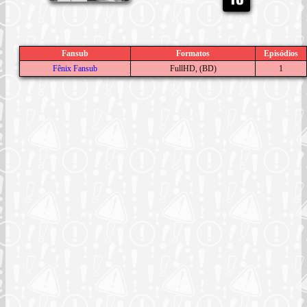
Fansub
Formatos
Episódios
Fênix Fansub
FullHD, (BD)
1