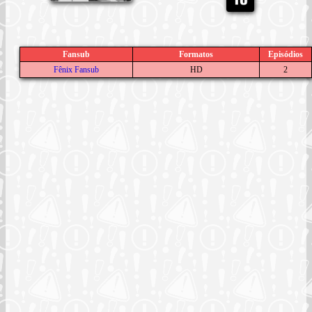
Fansub
Formatos
Episódios
Fênix Fansub
HD
2