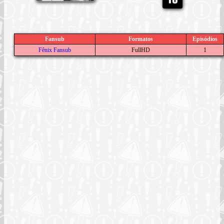
Fansub
Formatos
Episódios
Fênix Fansub
FullHD
1