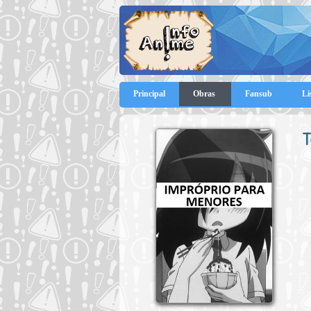
Principal
Obras
Fansub
Li
T