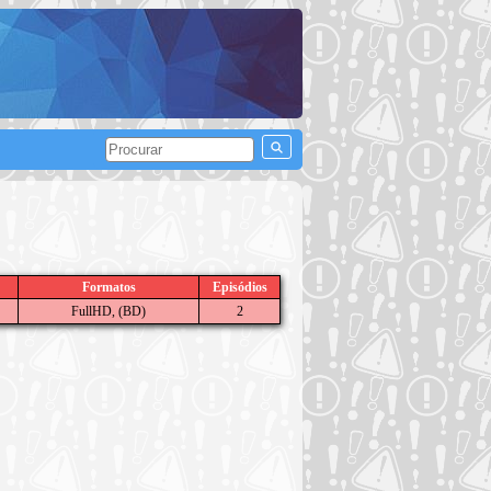
Formatos
Episódios
FullHD, (BD)
2