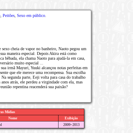
e
,
Peitões
,
Sexo em público
.
e sexo cheia de vapor no banheiro, Naoto pegou um
à sua maneira especial. Depois Akira está como
ica bêbada, ela chama Naoto para ajudá-la em casa,
ersário muito especial ...
 sua irmã Mayuri, Yuuki alcançou notas perfeitas em
ue sente que ele merece uma recompensa. Sua escolha
 Na segunda parte, Eeji volta para casa do trabalho
 anos atrás, ele perdeu a virgindade com ela, mas
 reunião repentina reacenderá sua paixão?
as Mídias
Nome
Exibição
ol
2009~2013