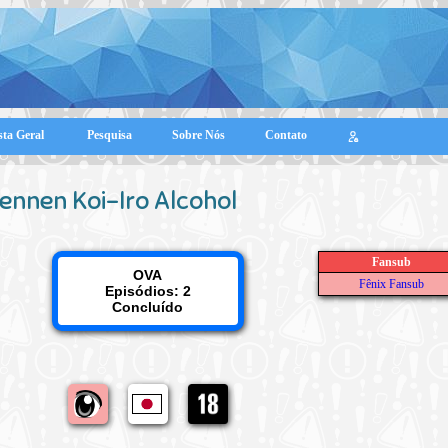
sta Geral
Pesquisa
Sobre Nós
Contato
ennen Koi-Iro Alcohol
Fansub
OVA
Fênix Fansub
Episódios: 2
Concluído