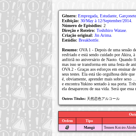
Gênero:
Empregada
,
Estudante
,
Garçonet
Exibição:
30/May à 12/September/2014
.
Número de Episódios:
2
Direção e Roteiro:
Toshihiro Watase
.
Criação original:
Jin Arima
.
Estúdio:
Breakbottle
.
Resumo:
OVA 1 - Depois de uma sessão d
resfriado e está sendo cuidado por Akira, 
anfitriã no aniversário de Naoto. Quando f
mas isso se transforma em uma festa de aniv
OVA 2 - Graças aos esforços em ensinar de
seus testes. Ela está tão orgulhosa dele q
é, obviamente, aprender mais sobre sexo ...
e encontra Yukino sentado à sua porta. Três
ela desapareceu de sua vida. Será que essa
Outros Títulos:
天然恋色アルコール
Outr
Ordem
Tipo
Mangá
Tennen Koi-iro Alcoh