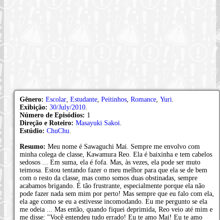
Gênero:
Escolar
,
Estudante
,
Peitinhos
,
Romance
,
Yuri
.
Exibição:
30/July/2010
.
Número de Episódios:
1
Direção e Roteiro:
Masayuki Sakoi
.
Estúdio:
ChuChu
.
Resumo:
Meu nome é Sawaguchi Mai. Sempre me envolvo com
minha colega de classe, Kawamura Reo. Ela é baixinha e tem cabelos
sedosos ... Em suma, ela é fofa. Mas, às vezes, ela pode ser muto
teimosa. Estou tentando fazer o meu melhor para que ela se de bem
com o resto da classe, mas como somos duas obstinadas, sempre
acabamos brigando. É tão frustrante, especialmente porque ela não
pode fazer nada sem mim por perto! Mas sempre que eu falo com ela,
ela age como se eu a estivesse incomodando. Eu me pergunto se ela
me odeia ... Mas então, quando fiquei deprimida, Reo veio até mim e
me disse: "Você entendeu tudo errado! Eu te amo Mai! Eu te amo