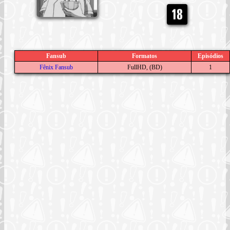
Fansub
Formatos
Episódios
Fênix Fansub
FullHD, (BD)
1