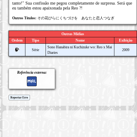
tanto!" Sua confissão me pegou completamente de surpresa. Será que
eu também estou apaixonada pela Reo ?!
Outros Títulos:
その花びらにくちづけを あなたと恋人つなぎ
Outras Mídias
Ordem
Tipo
Nome
Exibição
Sono Hanabira ni Kuchizuke wo: Reo x Mai
Série
2009
Diaries
Referência externa:
Reportar Erro