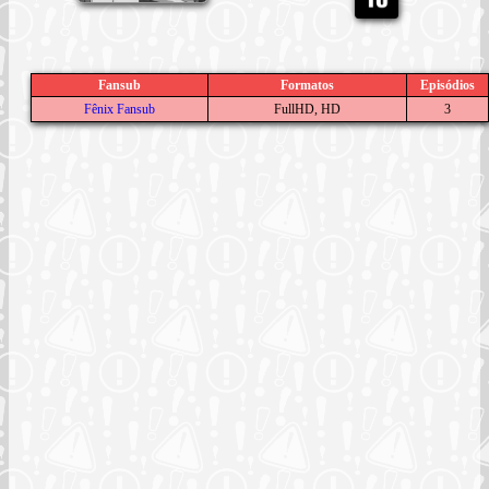
Fansub
Formatos
Episódios
Fênix Fansub
FullHD, HD
3