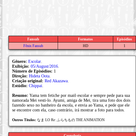
Fansub
Formatos
Episódios
Fênix Fansub
HD
1
Gênero:
Escolar
.
Exibição:
05/August/2016
.
Número de Episódios:
1
Direção:
Hideta Oota
.
Criação original:
Red Akazawa
.
Estúdio:
Chippai
.
Resumo:
Yama tem fetiche por maiô escolar e sempre pede para sua
namorada Mei vesti-lo. Ayumi, amiga de Mei, tira uma foto dos dois
fazendo sexo no banheiro da escola, e envia ao Yama, e pede que ele
se encontre com ela, caso contrário, irá mostrar a foto para todos.
Outros Títulos:
なま LO Re: ふらちもの THE ANIMATION
Cronologia