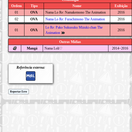
Ordem
Tipo
Nome
Exibição
01
OVA
Nama Lo Re: Namakemono The Animation
2016
02
OVA
Nama Lo Re: Furachimono The Animation
2016
Lo Re: Pako Sukusuku Mizuki-chan The
01
OVA
2016
Animation
Outras Mídias
Mangá
Nama Loli♡
2014~2016
Referência externa:
Reportar Erro