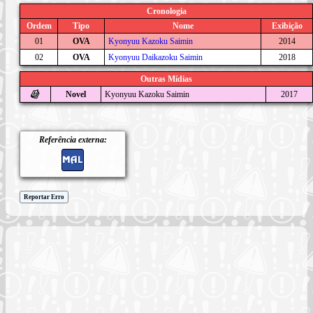
Cronologia
Ordem
Tipo
Nome
Exibição
01
OVA
Kyonyuu Kazoku Saimin
2014
02
OVA
Kyonyuu Daikazoku Saimin
2018
Outras Mídias
Novel
Kyonyuu Kazoku Saimin
2017
Referência externa:
Reportar Erro