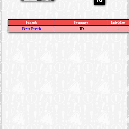
Fansub
Formatos
Episódios
Fênix Fansub
HD
1