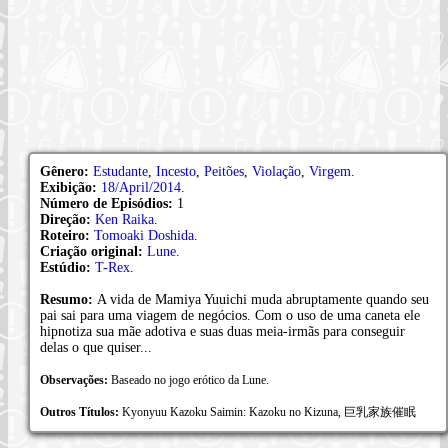
Gênero:
Estudante
,
Incesto
,
Peitões
,
Violação
,
Virgem
.
Exibição:
18/April/2014
.
Número de Episódios:
1
Direção:
Ken Raika
.
Roteiro:
Tomoaki Doshida
.
Criação original:
Lune
.
Estúdio:
T-Rex
.
Resumo:
A vida de Mamiya Yuuichi muda abruptamente quando seu
pai sai para uma viagem de negócios. Com o uso de uma caneta ele
hipnotiza sua mãe adotiva e suas duas meia-irmãs para conseguir
delas o que quiser...
Observações:
Baseado no jogo erótico da Lune.
Outros Títulos:
Kyonyuu Kazoku Saimin: Kazoku no Kizuna, 巨乳家族催眠