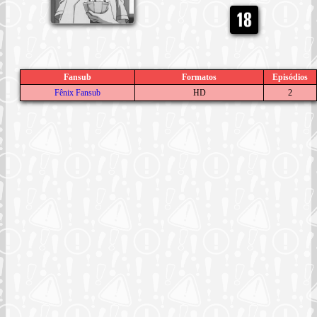
Fansub
Formatos
Episódios
Fênix Fansub
HD
2