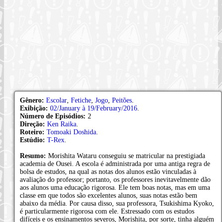
Gênero:
Escolar
,
Fetiche
,
Jogo
,
Peitões
.
Exibição:
02/January à 19/February/2016
.
Número de Episódios:
2
Direção:
Ken Raika
.
Roteiro:
Tomoaki Doshida
.
Estúdio:
T-Rex
.
Resumo:
Morishita Wataru conseguiu se matricular na prestigiada
academia de Ousei. A escola é administrada por uma antiga regra de
bolsa de estudos, na qual as notas dos alunos estão vinculadas à
avaliação do professor; portanto, os professores inevitavelmente dão
aos alunos uma educação rigorosa. Ele tem boas notas, mas em uma
classe em que todos são excelentes alunos, suas notas estão bem
abaixo da média. Por causa disso, sua professora, Tsukishima Kyoko,
é particularmente rigorosa com ele. Estressado com os estudos
difíceis e os ensinamentos severos, Morishita, por sorte, tinha alguém