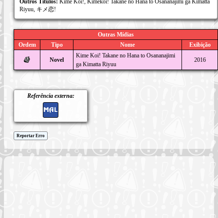
Outros Títulos:
Kime Koi!, Kimekoi! Takane no Hana to Osananajimi ga Kimatta
Riyuu, キメ恋!
Outras Mídias
Ordem
Tipo
Nome
Exibição
Kime Koi! Takane no Hana to Osananajimi
Novel
2016
ga Kimatta Riyuu
Referência externa:
Reportar Erro