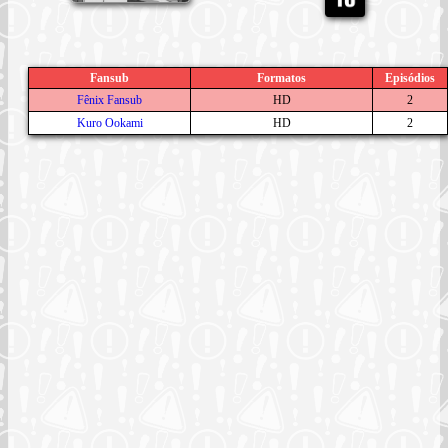
Fansub
Formatos
Episódios
Fênix Fansub
HD
2
Kuro Ookami
HD
2