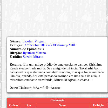
Gênero:
Escolar
,
Virgem
.
Exibição:
27/October/2017 à 23/February/2018
.
Número de Episódios:
4
Direção:
Ryuuzou Matano
.
Estúdio:
Suzuki Mirano
.
Resumo:
Em um antigo prédio de uma escola no campo, Kirishima
Kaede é encontrada morta. Seu amigo de infância, Takahashi Aoi,
não acredita que ela tenha cometido suicídio, mas que foi assassinada.
Um dia, quando Aoi está pensando sozinho em uma sala de aula, a
misteriosa estudante transferida, Minazuki Ajisai, o chama ...
Outros Títulos:
かぎろひ~勺景~ Another
Cronologia
Ordem
Tipo
Nome
Exibição