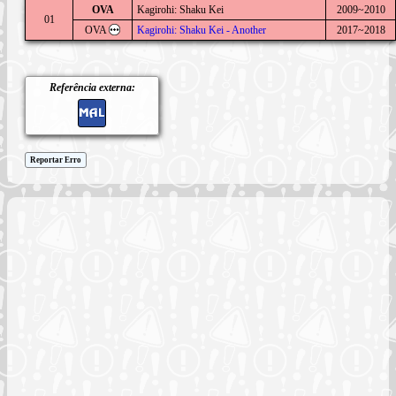
OVA
Kagirohi: Shaku Kei
2009~2010
01
OVA
Kagirohi: Shaku Kei - Another
2017~2018
Referência externa:
Reportar Erro