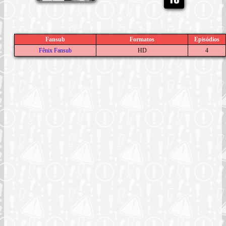
Fansub
Formatos
Episódios
Fênix Fansub
HD
4