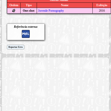
Ordem
Tipo
Nome
Exibição
One-shot
Juvenile Pornography
2016
Referência externa:
Reportar Erro