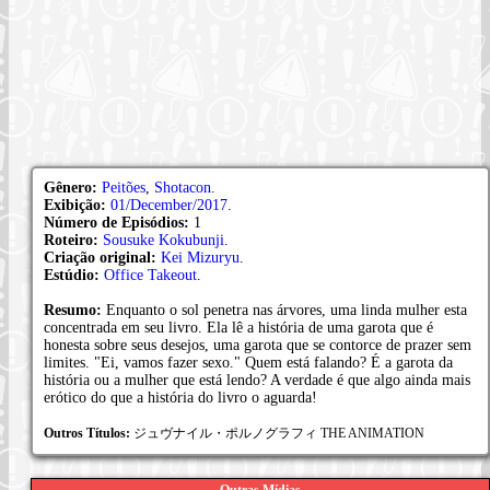
Gênero:
Peitões
,
Shotacon
.
Exibição:
01/December/2017
.
Número de Episódios:
1
Roteiro:
Sousuke Kokubunji
.
Criação original:
Kei Mizuryu
.
Estúdio:
Office Takeout
.
Resumo:
Enquanto o sol penetra nas árvores, uma linda mulher esta
concentrada em seu livro. Ela lê a história de uma garota que é
honesta sobre seus desejos, uma garota que se contorce de prazer sem
limites. "Ei, vamos fazer sexo." Quem está falando? É a garota da
história ou a mulher que está lendo? A verdade é que algo ainda mais
erótico do que a história do livro o aguarda!
Outros Títulos:
ジュヴナイル・ポルノグラフィ THE ANIMATION
Outras Mídias