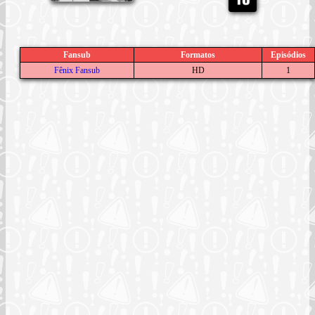
Fansub
Formatos
Episódios
Fênix Fansub
HD
1