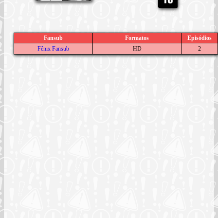
Fansub
Formatos
Episódios
Fênix Fansub
HD
2