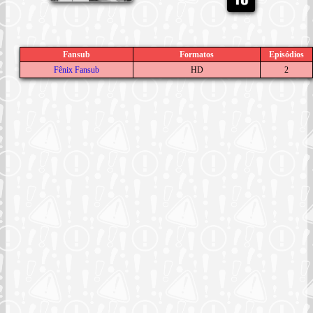
Fansub
Formatos
Episódios
Fênix Fansub
HD
2