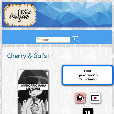
Cherry & Gal's↑↑
OVA
Episódios: 2
Concluído