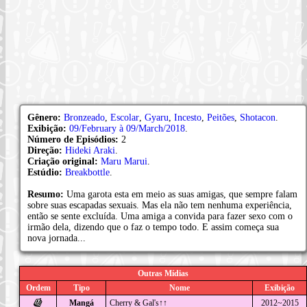
Gênero:
Bronzeado
,
Escolar
,
Gyaru
,
Incesto
,
Peitões
,
Shotacon
.
Exibição:
09/February à 09/March/2018
.
Número de Episódios:
2
Direção:
Hideki Araki
.
Criação original:
Maru Marui
.
Estúdio:
Breakbottle
.
Resumo:
Uma garota esta em meio as suas amigas, que sempre falam
sobre suas escapadas sexuais. Mas ela não tem nenhuma experiência,
então se sente excluída. Uma amiga a convida para fazer sexo com o
irmão dela, dizendo que o faz o tempo todo. E assim começa sua
nova jornada...
Outras Mídias
Ordem
Tipo
Nome
Exibição
Mangá
Cherry & Gal's↑↑
2012~2015