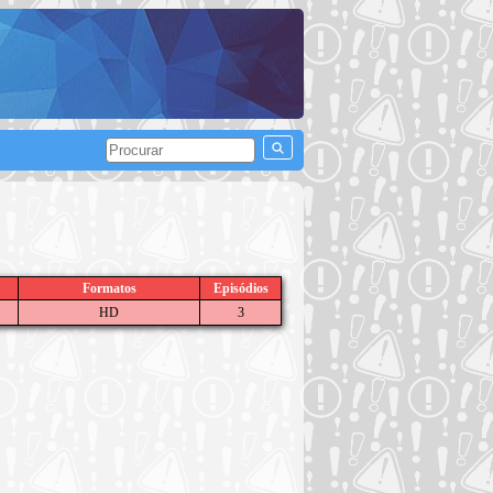
Formatos
Episódios
HD
3