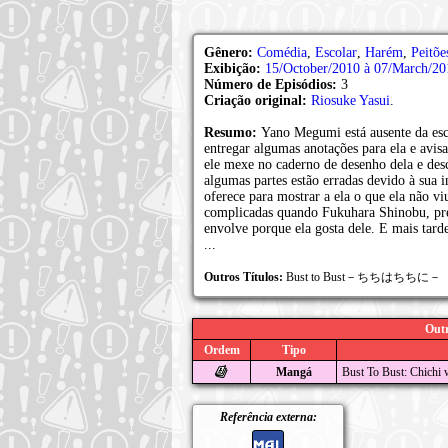
Gênero:
Comédia
,
Escolar
,
Harém
,
Peitõe
Exibição:
15/October/2010 à 07/March/20
Número de Episódios:
3
Criação original:
Riosuke Yasui
.
Resumo:
Yano Megumi está ausente da esc
entregar algumas anotações para ela e avis
ele mexe no caderno de desenho dela e des
algumas partes estão erradas devido à sua 
oferece para mostrar a ela o que ela não viu
complicadas quando Fukuhara Shinobu, pres
envolve porque ela gosta dele. E mais tarde
...
Outros Títulos:
Bust to Bust－ちちはちちに－
Outr
Ordem
Tipo
Mangá
Bust To Bust: Chichi 
Referência externa: