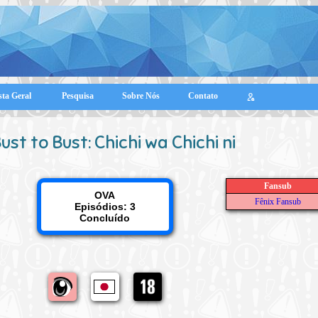
sta Geral
Pesquisa
Sobre Nós
Contato
ust to Bust: Chichi wa Chichi ni
Fansub
OVA
Fênix Fansub
Episódios: 3
Concluído