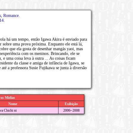
s
,
Romance
.
14
.
ola há um tempo, então Igawa Akira é enviado para
ar sobre uma prova próxima. Enquanto ele está lá,
cobre que ela gosta de desenhar mangás yaoi, mas
inexperiência com os meninos. Brincando, ele se
, e uma coisa leva à outra ... As coisas ficam
idente da classe e amiga de infância de Igawa, se
 até a professora Susie Fujikawa se junta à diversão
as Mídias
Nome
Exibição
wa Chichi ni
2006~2008