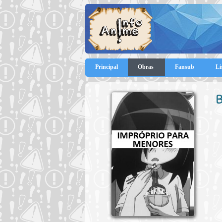
Principal
Obras
Fansub
Li
B