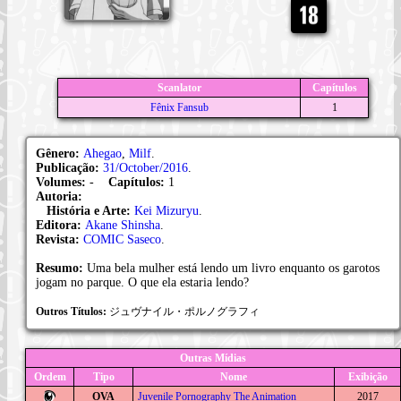
Scanlator
Capítulos
Fênix Fansub
1
Gênero:
Ahegao
,
Milf
.
Publicação:
31/October/2016
.
Volumes:
-
Capítulos:
1
Autoria:
História e Arte:
Kei Mizuryu
.
Editora:
Akane Shinsha
.
Revista:
COMIC Saseco
.
Resumo:
Uma bela mulher está lendo um livro enquanto os garotos
jogam no parque. O que ela estaria lendo?
Outros Títulos:
ジュヴナイル・ポルノグラフィ
Outras Mídias
Ordem
Tipo
Nome
Exibição
OVA
Juvenile Pornography The Animation
2017