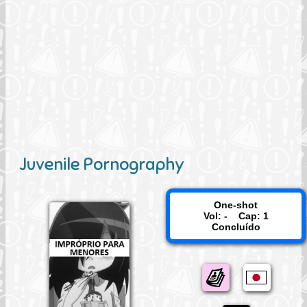
Juvenile Pornography
One-shot
Vol: - Cap: 1
Concluído