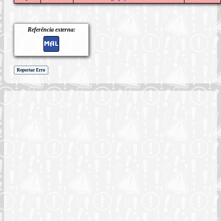
Referência externa:
Reportar Erro